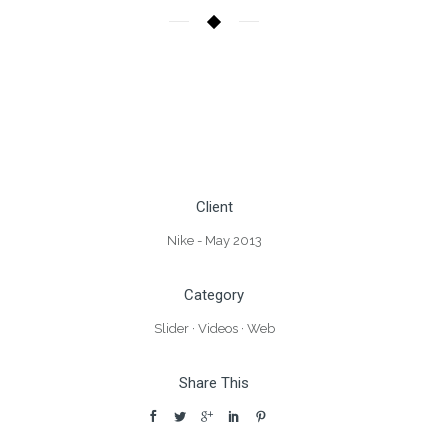
In accumsan metus at magna vehicula placerat
tempor varius ipsum. libero, non congue odio
vulputate eu. Phasellus euismod magna ac est.
Client
Nike - May 2013
Category
Slider
·
Videos
·
Web
Share This